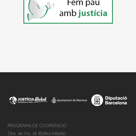
PROGRAMA DE COOPERACIÓ
Ctra. de Vic, 16 (Edifici Infants)