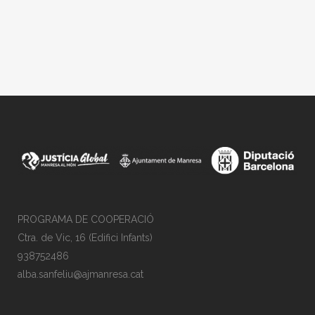
PROGRAMA DE COOPERACIÓ
Ctra. de Vic, 16 (Edifici Infants)
938752486
alba.sanfeliu@ajmanresa.cat