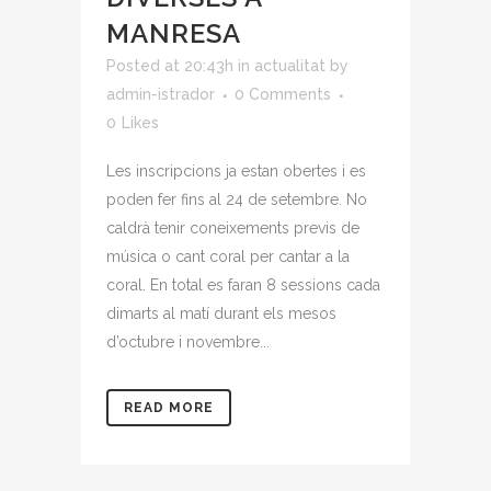
MANRESA
Posted at 20:43h
in
actualitat
by
admin-istrador
0 Comments
0
Likes
Les inscripcions ja estan obertes i es
poden fer fins al 24 de setembre. No
caldrà tenir coneixements previs de
música o cant coral per cantar a la
coral. En total es faran 8 sessions cada
dimarts al matí durant els mesos
d’octubre i novembre...
READ MORE