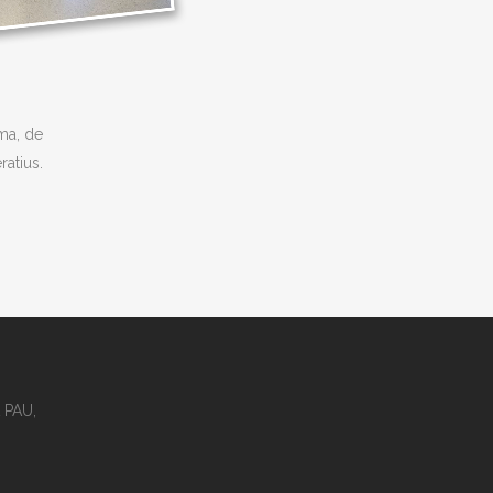
ma, de
atius.
 PAU,