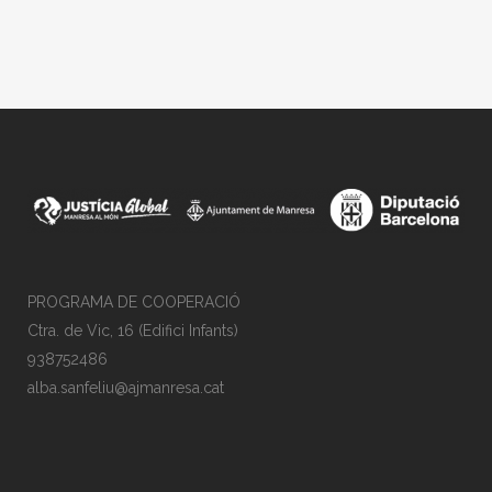
PROGRAMA DE COOPERACIÓ
Ctra. de Vic, 16 (Edifici Infants)
938752486
alba.sanfeliu@ajmanresa.cat