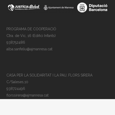
PROGRAMA DE COOPERACIÓ
Ctra. de Vic, 16 (Edifici Infants)
938752486
alba.sanfeliu@ajmanresa.cat
CASA PER LA SOLIDARITAT I LA PAU, FLORS SIRERA
C/Saleses,10
938724496
florssirera@ajmanresa.cat