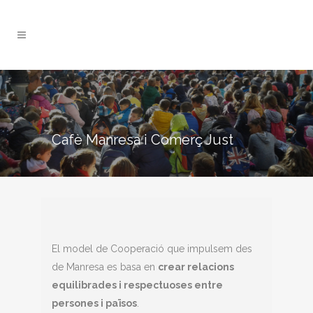
Cafè Manresa i Comerç Just
El model de Cooperació que impulsem des
de Manresa es basa en
crear relacions
equilibrades i respectuoses entre
persones i països
.